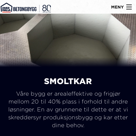
MENY
Gå
Om oss
til
Byggtyper
innholdet
Produkter
Referanser
Nyheter
SMOLTKAR
Ledige stillinger
Våre bygg er arealeffektive og frigjør
Kontakt
mellom 20 til 40% plass i forhold til andre
løsninger. En av grunnene til dette er at vi
skreddersyr produksjonsbygg og kar etter
dine behov.