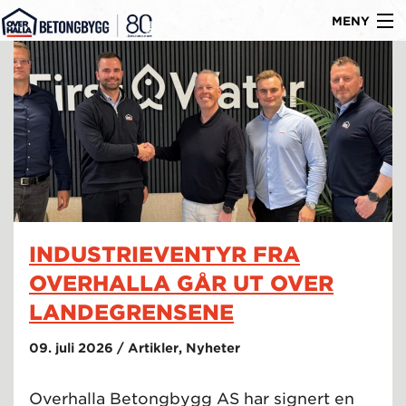
MENY
Gå
Om oss
til
Byggtyper
innholdet
Produkter
Referanser
Nyheter
INDUSTRIEVENTYR FRA
Ledige stillinger
OVERHALLA GÅR UT OVER
Kontakt
LANDEGRENSENE
09. juli 2026 / Artikler, Nyheter
Overhalla Betongbygg AS har signert en