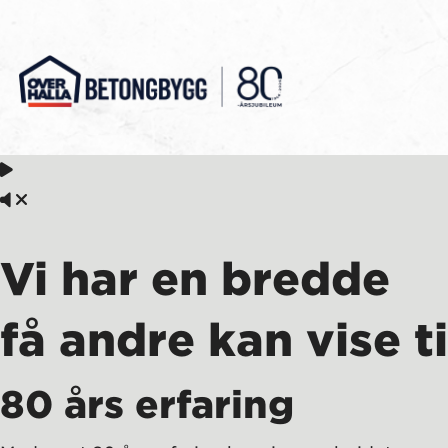
Gå
til
innholdet
Overhalla
Betongbygg
Vi har en bredde
få andre kan vise ti
80 års erfaring