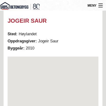
MENY
Gå
Om oss
JOGEIR SAUR
til
Byggtyper
innholdet
Sted:
Høylandet
Produkter
Oppdragsgiver:
Jogeir Saur
Referanser
Byggeår:
2010
Nyheter
Ledige stillinger
Kontakt