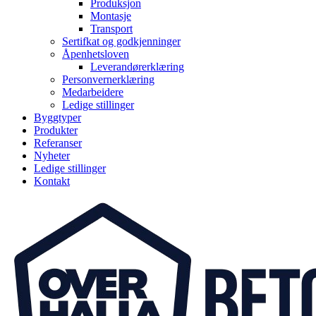
Produksjon
Montasje
Transport
Sertifkat og godkjenninger
Åpenhetsloven
Leverandørerklæring
Personvernerklæring
Medarbeidere
Ledige stillinger
Byggtyper
Produkter
Referanser
Nyheter
Ledige stillinger
Kontakt
Gå
Overhalla
til
Betongbygg
innholdet