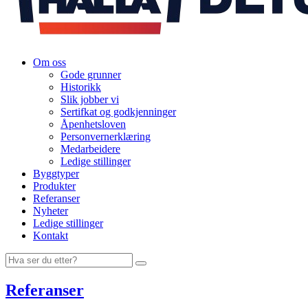
Om oss
Gode grunner
Historikk
Slik jobber vi
Sertifkat og godkjenninger
Åpenhetsloven
Personvernerklæring
Medarbeidere
Ledige stillinger
Byggtyper
Produkter
Referanser
Nyheter
Ledige stillinger
Kontakt
Referanser