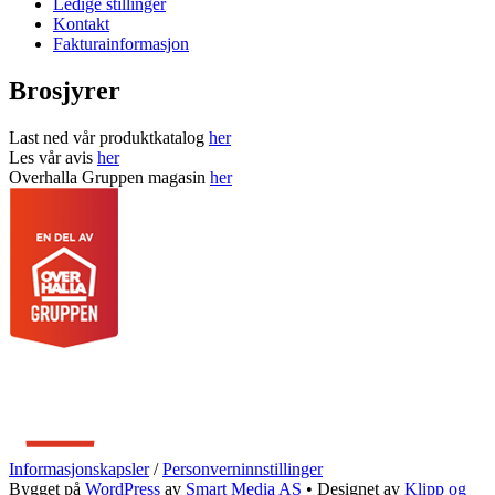
Ledige stillinger
Kontakt
Fakturainformasjon
Brosjyrer
Last ned vår produktkatalog
her
Les vår avis
her
Overhalla Gruppen magasin
her
Informasjonskapsler
/
Personverninnstillinger
Bygget på
WordPress
av
Smart Media AS
•
Designet av
Klipp og