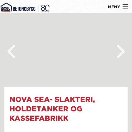
MENY
Gå
Om oss
til
Byggtyper
innholdet
Produkter
Referanser
Nyheter
Ledige stillinger
NOVA SEA- SLAKTERI,
Kontakt
HOLDETANKER OG
KASSEFABRIKK