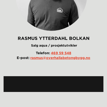
RASMUS YTTERDAHL BOLKAN
Salg aqua / prosjektutvikler
Telefon:
469 59 548
E-post:
rasmus@overhallabetongbygg.no