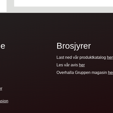
de
Brosjyrer
Last ned vår produktkatalog
her
Les vår avis
her
Overhalla Gruppen magasin
he
er
asjon