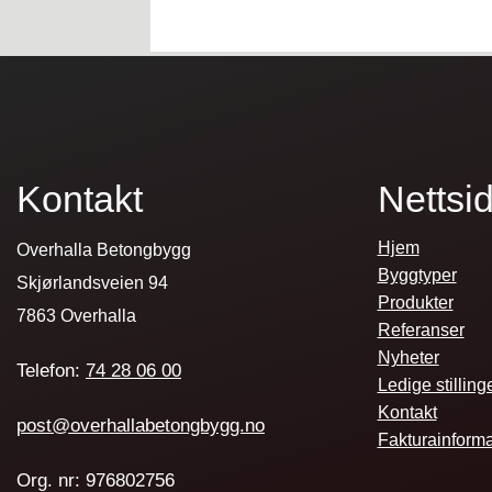
Kontakt
Nettsi
Hjem
Overhalla Betongbygg
Byggtyper
Skjørlandsveien 94
Produkter
7863 Overhalla
Referanser
Nyheter
Telefon:
74 28 06 00
Ledige stilling
Kontakt
post@overhallabetongbygg.no
Fakturainform
Org. nr: 976802756