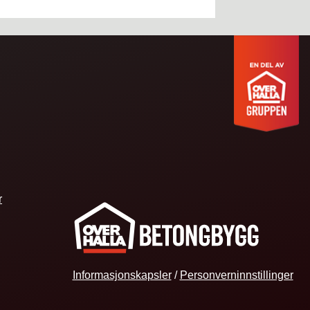
r
Informasjonskapsler
/
Personverninnstillinger