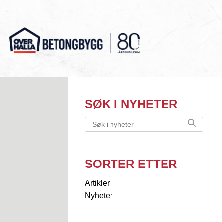
Gå
til
innholdet
Overhalla
Betongbygg
SØK I NYHETER
SORTER ETTER
Artikler
Nyheter