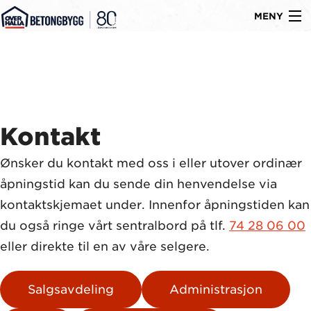
MENY
Gå
Om oss
til
Byggtyper
innholdet
Produkter
Kontakt
Referanser
Ønsker du kontakt med oss i eller utover ordinær
Nyheter
åpningstid kan du sende din henvendelse via
Ledige stillinger
kontaktskjemaet under. Innenfor åpningstiden kan
du også ringe vårt sentralbord på tlf.
74 28 06 00
Kontakt
eller direkte til en av våre selgere.
Salgsavdeling
Administrasjon