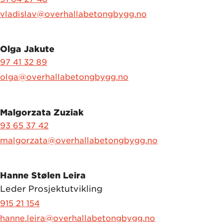
vladislav@overhallabetongbygg.no
Olga Jakute
97 41 32 89
olga@overhallabetongbygg.no
Malgorzata Zuziak
93 65 37 42
malgorzata@overhallabetongbygg.no
Hanne Stølen Leira
Leder Prosjektutvikling
915 21 154
hanne.leira@overhallabetongbygg.no