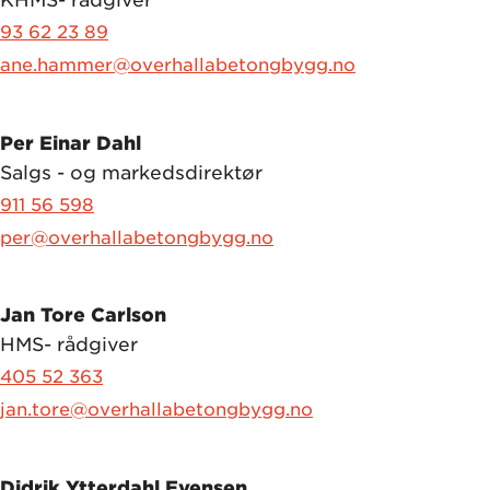
KHMS- rådgiver
93 62 23 89
ane.hammer@overhallabetongbygg.no
Per Einar Dahl
Salgs - og markedsdirektør
911 56 598
per@overhallabetongbygg.no
Jan Tore Carlson
HMS- rådgiver
405 52 363
jan.tore@overhallabetongbygg.no
Didrik Ytterdahl Evensen