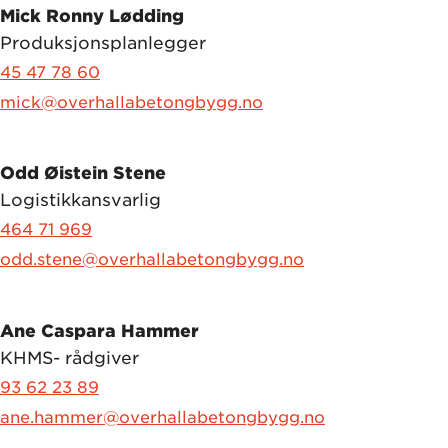
Mick Ronny Lødding
Produksjonsplanlegger
45 47 78 60
mick@overhallabetongbygg.no
Odd Øistein Stene
Logistikkansvarlig
464 71 969
odd.stene@overhallabetongbygg.no
Ane Caspara Hammer
KHMS- rådgiver
93 62 23 89
ane.hammer@overhallabetongbygg.no