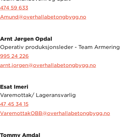
474 59 633
Amund@overhallabetongbygg.no
Arnt Jørgen Opdal
Operativ produksjonsleder - Team Armering
995 24 226
arnt.jorgen@overhallabetongbygg.no
Esat Imeri
Varemottak/ Lageransvarlig
47 45 34 15
VaremottakOBB@overhallabetongbygg.no
Tommy Amdal