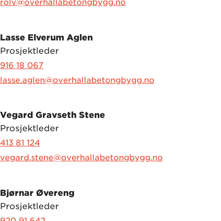
rolv@overhallabetongbygg.no
Lasse Elverum Aglen
Prosjektleder
916 18 067
lasse.aglen@overhallabetongbygg.no
Vegard Gravseth Stene
Prosjektleder
413 81 124
vegard.stene@overhallabetongbygg.no
Bjørnar Øvereng
Prosjektleder
920 91 642