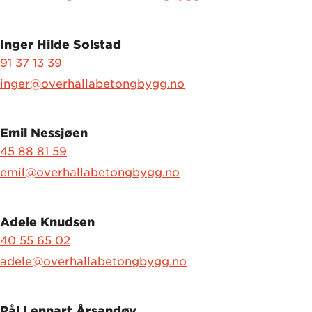
Inger Hilde Solstad
91 37 13 39
inger@overhallabetongbygg.no
Emil Nessjøen
45 88 81 59
emil@overhallabetongbygg.no
Adele Knudsen
40 55 65 02
adele@overhallabetongbygg.no
Pål Lennart Årsandøy