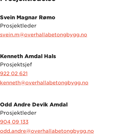
Svein Magnar Rømo
Prosjektleder
svein.m@overhallabetongbygg.no
Kenneth Amdal Hals
Prosjektsjef
922 02 621
kenneth@overhallabetongbygg.no
Odd Andre Devik Amdal
Prosjektleder
904 09 133
odd.andre@overhallabetongbygg.no