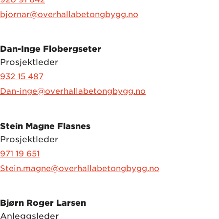
bjornar@overhallabetongbygg.no
Dan-Inge Flobergseter
Prosjektleder
932 15 487
Dan-inge@overhallabetongbygg.no
Stein Magne Flasnes
Prosjektleder
971 19 651
Stein.magne@overhallabetongbygg.no
Bjørn Roger Larsen
Anleggsleder