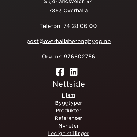
Skjørlandsveien 94
7863 Overhalla
Telefon:
74 28 06 00
post@overhallabetongbygg.no
Org. nr: 976802756
Nettside
Hjem
Byggtyper
Produkter
Referanser
Nyheter
Ledige stillinger