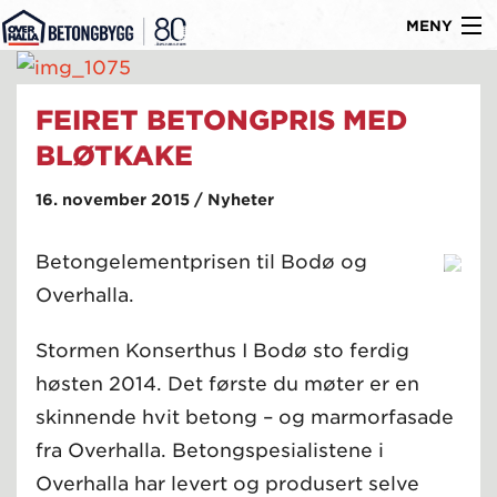
MENY
Gå
Om oss
til
FEIRET BETONGPRIS MED
Byggtyper
innholdet
BLØTKAKE
Produkter
16. november 2015 / Nyheter
Referanser
Betongelementprisen til Bodø og
Nyheter
Overhalla.
Ledige stillinger
Stormen Konserthus I Bodø sto ferdig
Kontakt
høsten 2014. Det første du møter er en
skinnende hvit betong – og marmorfasade
fra Overhalla. Betongspesialistene i
Overhalla har levert og produsert selve