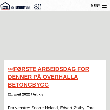
MENY
Gå
Om oss
til
Byggtyper
innholdet
Produkter
Referanser
Nyheter
￼FØRSTE ARBEIDSDAG FOR
Ledige stillinger
DENNER PÅ OVERHALLA
Kontakt
BETONGBYGG
21. april 2022 / Artikler
Fra venstre: Snorre Holand, Edvart Østby, Tore