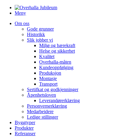
Meny
Om oss
Gode grunner
Historikk
Slik jobber vi
Miljø og bærekraft
Helse og sikkerhet
Kvalitet
Overhalla-måten
Kundeoppfølging
Produksjon
Montasje
Transport
Sertifkat og godkjenninger
Åpenhetsloven
Leverandørerklæring
Personvernerklæring
Medarbeidere
Ledige stillinger
Byggtyper
Produkter
Referanser