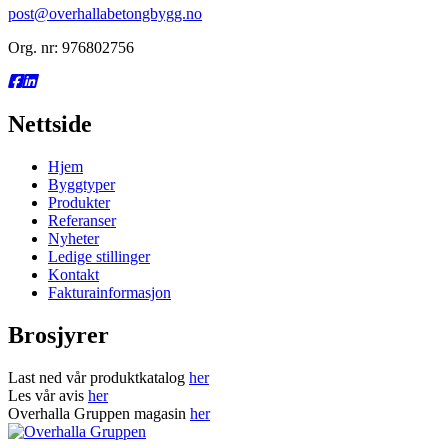
post@overhallabetongbygg.no
Org. nr: 976802756
Nettside
Hjem
Byggtyper
Produkter
Referanser
Nyheter
Ledige stillinger
Kontakt
Fakturainformasjon
Brosjyrer
Last ned vår produktkatalog
her
Les vår avis
her
Overhalla Gruppen magasin
her