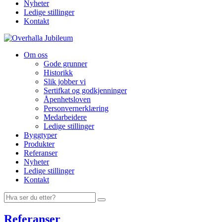
Nyheter
Ledige stillinger
Kontakt
Gå
Overhalla
til
Betongbygg
Om oss
innholdet
Gode grunner
Historikk
Slik jobber vi
Sertifkat og godkjenninger
Åpenhetsloven
Personvernerklæring
Medarbeidere
Ledige stillinger
Byggtyper
Produkter
Referanser
Nyheter
Ledige stillinger
Kontakt
Referanser