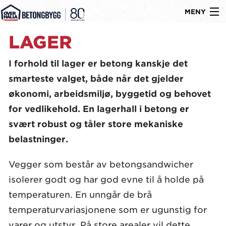
MENY
Gå
Om oss
LAGER
til
Byggtyper
innholdet
I forhold til lager er betong kanskje det
smarteste valget, både når det gjelder
Produkter
økonomi, arbeidsmiljø, byggetid og behovet
Referanser
for vedlikehold. En lagerhall i betong er
Nyheter
svært robust og tåler store mekaniske
belastninger.
Ledige stillinger
Vegger som består av betongsandwicher
Kontakt
isolerer godt og har god evne til å holde på
temperaturen. En unngår de brå
temperaturvariasjonene som er ugunstig for
varer og utstyr. På store arealer vil dette