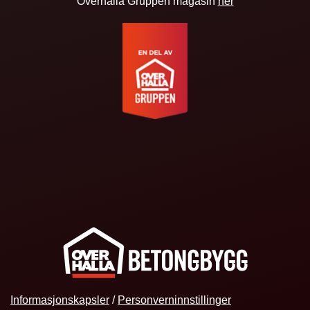
Overhalla Gruppen magasin
her
Informasjonskapsler
/
Personverninnstillinger