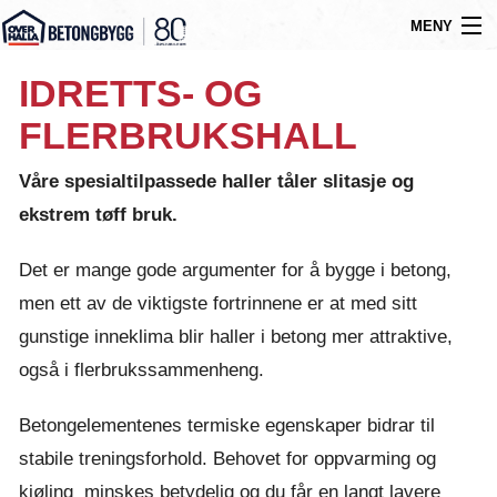
MENY
Gå
Om oss
IDRETTS- OG
til
Byggtyper
FLERBRUKSHALL
innholdet
Produkter
Våre spesialtilpassede haller tåler slitasje og
ekstrem tøff bruk.
Referanser
Nyheter
Det er mange gode argumenter for å bygge i betong,
men ett av de viktigste fortrinnene er at med sitt
Ledige stillinger
gunstige inneklima blir haller i betong mer attraktive,
Kontakt
også i flerbrukssammenheng.
Betongelementenes termiske egenskaper bidrar til
stabile treningsforhold. Behovet for oppvarming og
kjøling
minskes betydelig og du får en langt lavere