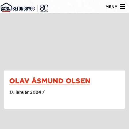
MENY
Gå
Om oss
til
Byggtyper
innholdet
Produkter
Referanser
Nyheter
OLAV ÅSMUND OLSEN
Ledige stillinger
17. januar 2024 /
Kontakt