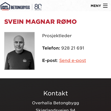
MENY
Gå
Om oss
SVEIN MAGNAR RØMO
til
Byggtyper
innholdet
Prosjektleder
Produkter
Telefon:
928 21 691
Referanser
E-post
:
Send e-post
Nyheter
Ledige stillinger
Kontakt
Kontakt
Overhalla Betongbygg
Skjørlandsveien 94