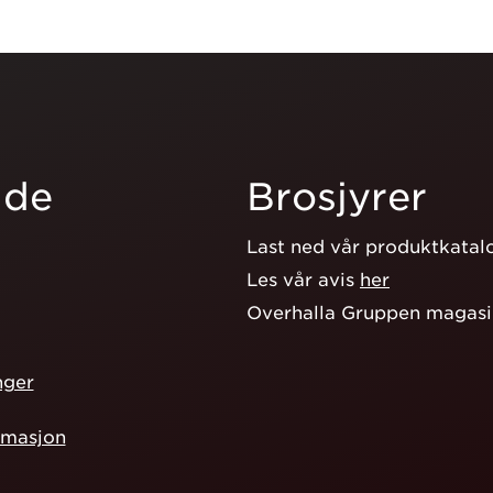
ide
Brosjyrer
Last ned vår produktkata
Les vår avis
her
Overhalla Gruppen magas
nger
rmasjon