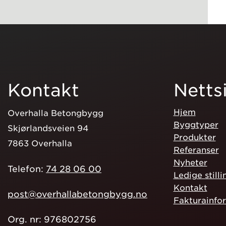
Kontakt
Netts
Hjem
Overhalla Betongbygg
Byggtyper
Skjørlandsveien 94
Produkter
7863 Overhalla
Referanser
Nyheter
Telefon:
74 28 06 00
Ledige stilli
Kontakt
post@overhallabetongbygg.no
Fakturainfo
Org. nr: 976802756