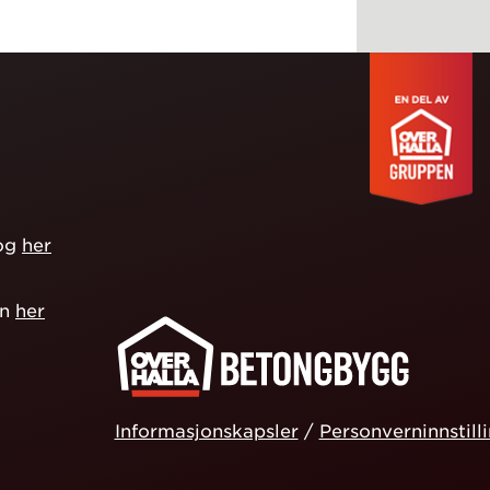
log
her
in
her
Informasjonskapsler
/
Personverninnstill