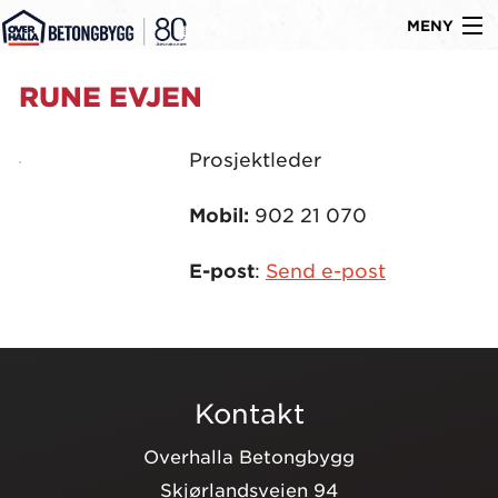
MENY
Gå
Om oss
RUNE EVJEN
til
Byggtyper
innholdet
Prosjektleder
Produkter
Mobil:
902 21 070
Referanser
E-post
:
Send e-post
Nyheter
Ledige stillinger
Kontakt
Kontakt
Overhalla Betongbygg
Skjørlandsveien 94