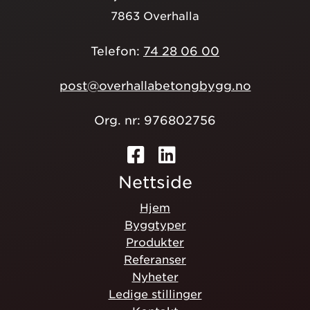
7863 Overhalla
Telefon:
74 28 06 00
post@overhallabetongbygg.no
Org. nr: 976802756
Nettside
Hjem
Byggtyper
Produkter
Referanser
Nyheter
Ledige stillinger