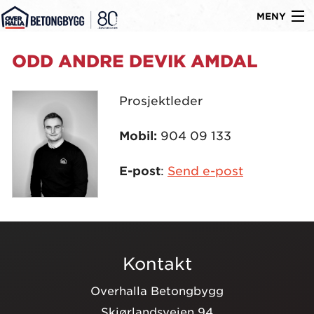
MENY
Gå
Om oss
ODD ANDRE DEVIK AMDAL
til
Byggtyper
innholdet
Prosjektleder
Produkter
Mobil:
904 09 133
Referanser
E-post
:
Send e-post
Nyheter
Ledige stillinger
Kontakt
Kontakt
Overhalla Betongbygg
Skjørlandsveien 94